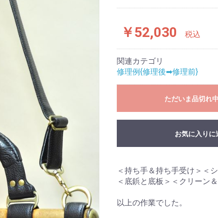
￥52,030
税込
関連カテゴリ
修理例{修理後➡修理前}
ただいま品切れ
お気に入りに
＜持ち手＆持ち手受け＞＜シ
＜底鋲と底板＞＜クリーン＆
以上の作業でした。