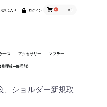
0
￥0
お気に入り
ログイン
ケース
アクセサリー
マフラー
{修理後➡修理前}
換、ショルダー新規取