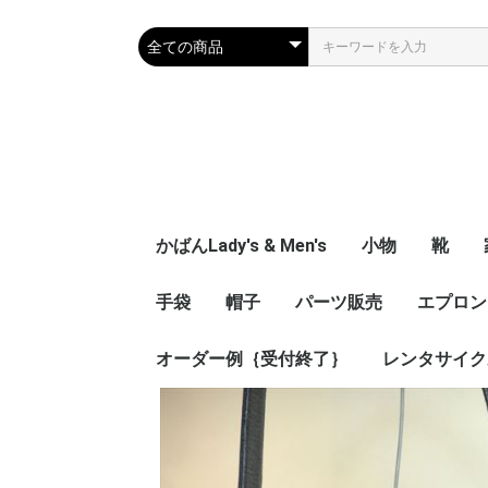
かばんLady's & Men's
小物
靴
手袋
帽子
パーツ販売
名刺やカード類
財布、コインケ
キー関係
ベルト
特殊製品
文具
一般小物
エプロン
Lady's
Men's
子供靴
ス
オーダー例｛受付終了｝
ワッペン
金具
革パーツ
レンタサイク