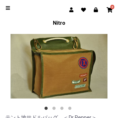
0
Nitro
テント地サドルバッグ ＜Dr.Pepper＞