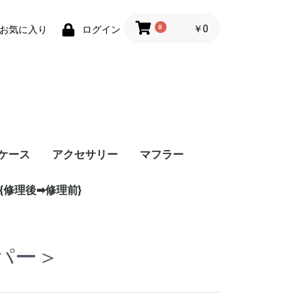
0
￥0
お気に入り
ログイン
ケース
アクセサリー
マフラー
{修理後➡修理前}
パー＞