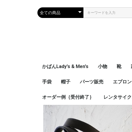
かばんLady's & Men's
小物
靴
手袋
帽子
パーツ販売
名刺やカード類
財布、コインケ
キー関係
ベルト
特殊製品
文具
一般小物
エプロン
Lady's
Men's
子供靴
ス
オーダー例｛受付終了｝
ワッペン
金具
革パーツ
レンタサイク