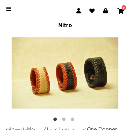
0
Nitro
<セール品> ブレスレット ＜One Copper